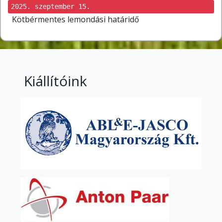
2025. szeptember 15.
Kötbérmentes lemondási határidő
Kiállítóink