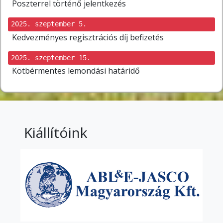
Poszterrel történő jelentkezés
2025. szeptember 5.
Kedvezményes regisztrációs díj befizetés
2025. szeptember 15.
Kötbérmentes lemondási határidő
Kiállítóink