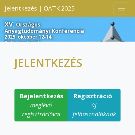
Jelentkezés | OATK 2025
XV.
Országos
Anyagtudományi Konferencia
2025. október 12-14.,
Balatonalmádi
JELENTKEZÉS
Bejelentkezés
Regisztráció
meglévő
új
regisztrációval
felhasználóknak