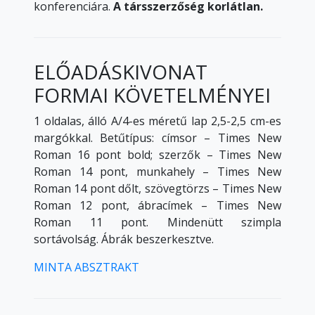
konferenciára.
A társszerzőség korlátlan.
ELŐADÁSKIVONAT
FORMAI KÖVETELMÉNYEI
1 oldalas, álló A/4-es méretű lap 2,5-2,5 cm-es
margókkal. Betűtípus: címsor – Times New
Roman 16 pont bold; szerzők – Times New
Roman 14 pont, munkahely – Times New
Roman 14 pont dőlt, szövegtörzs – Times New
Roman 12 pont, ábracímek – Times New
Roman 11 pont. Mindenütt szimpla
sortávolság. Ábrák beszerkesztve.
MINTA ABSZTRAKT