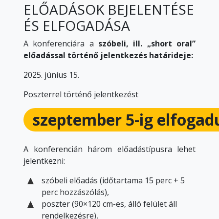
ELŐADÁSOK BEJELENTÉSE
ÉS ELFOGADÁSA
A konferenciára a
szóbeli, ill. „short oral”
előadással történő jelentkezés határideje:
2025. június 15.
Poszterrel történő jelentkezést
szeptember 5-ig elfogad
A konferencián három előadástípusra lehet
jelentkezni:
szóbeli előadás (időtartama 15 perc + 5
perc hozzászólás),
poszter (90×120 cm-es, álló felület áll
rendelkezésre),